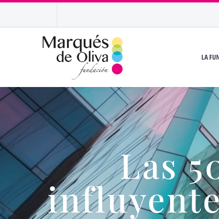
LA FU
Las 5
influyent