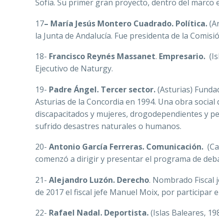
Sofía. Su primer gran proyecto, dentro del marco e
17
– M
aría Jesús Montero Cuadrado. Política.
(An
la Junta de Andalucía. Fue presidenta de la Comisi
18-
Francisco Reynés Massanet
.
Empresario.
(Is
Ejecutivo de Naturgy.
19-
Padre Ángel. Tercer sector.
(Asturias) Funda
Asturias de la Concordia en 1994. Una obra social
discapacitados y mujeres, drogodependientes y p
sufrido desastres naturales o humanos.
20-
Antonio García Ferreras.
Comunicación.
(Cas
comenzó a dirigir y presentar el programa de debat
21-
Alejandro Luzón.
Derecho
. Nombrado Fiscal je
de 2017 el fiscal jefe Manuel Moix, por participa
22-
Rafael Nadal. Deportista.
(Islas Baleares, 19