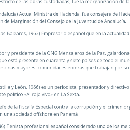
stricto de las obras custodiadas, fue la reorganización de 
dalucía) Actual Ministra de Hacienda, fue consejera de Haci
ón de Marginación del Consejo de la Juventud de Andalucía.
las Baleares, 1963) Empresario español que en la actualidad
dor y presidente de la ONG Mensajeros de la Paz, galardona
 que está presente en cuarenta y siete países de todo el mu
ersonas mayores, comunidades enteras que trabajan por su 
tilla y León, 1966) es un periodista, presentador y directivo
e político «Al rojo vivo» en La Sexta.
fe de la Fiscalía Especial contra la corrupción y el crimen or
r en una sociedad offshore en Panamá.
86) Tenista profesional español considerado uno de los mejor