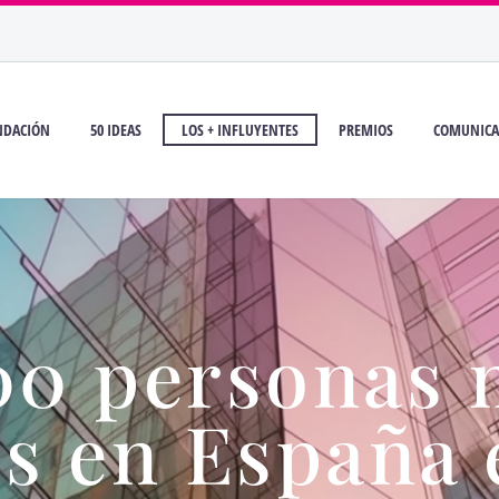
NDACIÓN
50 IDEAS
LOS + INFLUYENTES
PREMIOS
COMUNICA
00 personas 
es en España