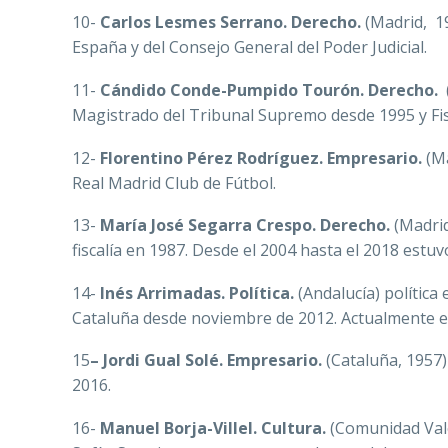
10-
Carlos Lesmes Serrano.
Derecho.
(Madrid, 19
España y del Consejo General del Poder Judicial.
11-
Cándido Conde-Pumpido Tourón. Derecho.
Magistrado del Tribunal Supremo desde 1995 y Fisc
12-
Florentino Pérez Rodríguez. Empresario.
(M
Real Madrid Club de Fútbol.
13-
María José Segarra Crespo. Derecho.
(Madrid
fiscalía en 1987. Desde el 2004 hasta el 2018 estuvo 
14-
Inés Arrimadas. Política.
(Andalucía) política
Cataluña desde noviembre de 2012. Actualmente es
15
–
Jordi Gual Solé. Empresario.
(Cataluña, 1957)
2016.
16-
Manuel Borja-Villel. Cultura.
(Comunidad Vale