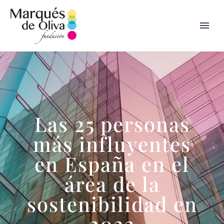
Las 25 personas
más influyentes
en España en el
área de la
sostenibilidad en
2022