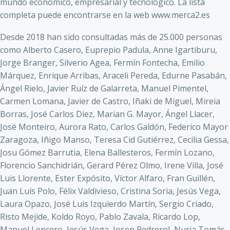
mundo económico, empresarial y tecnológico. La lista
completa puede encontrarse en la web www.merca2.es
Desde 2018 han sido consultadas más de 25.000 personas
como Alberto Casero, Euprepio Padula, Anne Igartiburu,
Jorge Branger, Silverio Agea, Fermín Fontecha, Emilio
Márquez, Enrique Arribas, Araceli Pereda, Edurne Pasabán,
Ángel Rielo, Javier Ruíz de Galarreta, Manuel Pimentel,
Carmen Lomana, Javier de Castro, Iñaki de Miguel, Mireia
Borras, José Carlos Diez, Marian G. Mayor, Ángel Llacer,
José Monteiro, Aurora Rato, Carlos Galdón, Federico Mayor
Zaragoza, Iñigo Manso, Teresa Cid Gutiérrez, Cecilia Gessa,
Josu Gómez Barrutia, Elena Ballesteros, Fermín Lozano,
Florencio Sanchidrián, Gerard Pérez Olmo, Irene Villa, José
Luis Llorente, Ester Expósito, Víctor Alfaro, Fran Guillén,
Juan Luís Polo, Félix Valdivieso, Cristina Soria, Jesús Vega,
Laura Opazo, José Luis Izquierdo Martín, Sergio Criado,
Risto Mejide, Koldo Royo, Pablo Zavala, Ricardo Lop,
Manuel Lencero, Jesús Vega, Josep Pedrerol, Nuria Tomás,