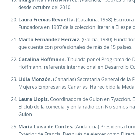
desde octubre del 2010.
Laura Freixas Revuelta.
(Cataluña, 1958) Escritora 
Fundadora en 1987 de la colección literaria El espejo
Marta Fernández Herraiz.
(Galicia, 1980) Fundado
que cuenta con profesionales de más de 15 países.
Catalina Hoffmann.
Titulada por el Programa de D
Hoffmann, referente internacional en Desarrollo Co
Lidia Monzón.
(Canarias) Secretaria General de la
Mujeres Empresarias Canarias. Ha recibido la Medal
Laura Llopis.
Coordinadora de Guion en 7yacción. E
El club de la comedia, y en la radio con No somos na
Guion
María Luisa de Contes.
(Andalucía) Presidenta fu
Exterior de Francia. Después de ejercer como Direc