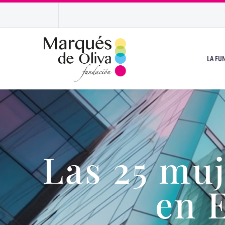
LA FU
Las 25 muj
en 