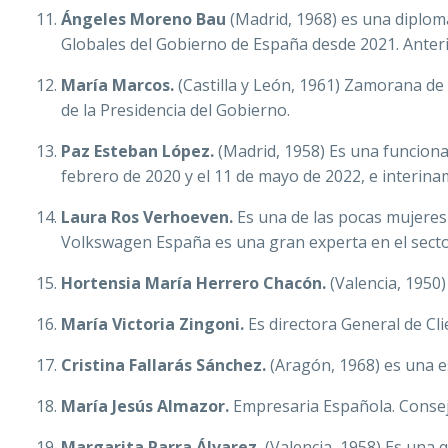
Ángeles Moreno Bau
(Madrid, 1968) es una diplomá
Globales del Gobierno de España desde 2021. Anteri
María Marcos.
(Castilla y León, 1961) Zamorana de
de la Presidencia del Gobierno.
Paz Esteban López.
(Madrid, 1958) Es una funcionar
febrero de 2020 y el 11 de mayo de 2022, e interinam
Laura Ros Verhoeven.
Es una de las pocas mujeres
Volkswagen España es una gran experta en el secto
Hortensia María Herrero Chacón.
(Valencia, 1950)
María Victoria Zingoni.
Es directora General de Cli
Cristina Fallarás Sánchez.
(Aragón, 1968) es una es
María Jesús Almazor.
Empresaria Española. Consej
Margarita Parra Álvarez.
(Valencia, 1958) Es una 