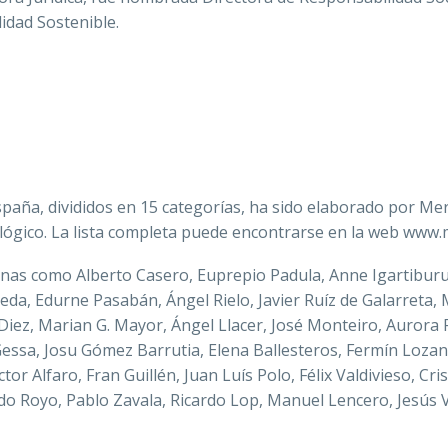
lidad Sostenible.
paña, divididos en 15 categorías, ha sido elaborado por Merc
lógico. La lista completa puede encontrarse en la web www.
as como Alberto Casero, Euprepio Padula, Anne Igartiburu,
reda, Edurne Pasabán, Ángel Rielo, Javier Ruíz de Galarreta
s Diez, Marian G. Mayor, Ángel Llacer, José Monteiro, Aurora
Gessa, Josu Gómez Barrutia, Elena Ballesteros, Fermín Lozan
ctor Alfaro, Fran Guillén, Juan Luís Polo, Félix Valdivieso, C
oldo Royo, Pablo Zavala, Ricardo Lop, Manuel Lencero, Jesús