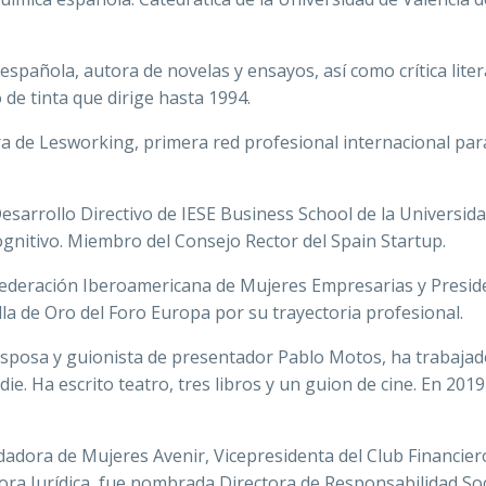
española, autora de novelas y ensayos, así como crítica litera
 de tinta que dirige hasta 1994.
ra de Lesworking, primera red profesional internacional par
esarrollo Directivo de IESE Business School de la Universi
gnitivo. Miembro del Consejo Rector del Spain Startup.
 Federación Iberoamericana de Mujeres Empresarias y Presid
la de Oro del Foro Europa por su trayectoria profesional.
sposa y guionista de presentador Pablo Motos, ha trabajado
die. Ha escrito teatro, tres libros y un guion de cine. En 201
ndadora de Mujeres Avenir, Vicepresidenta del Club Financi
tora Jurídica, fue nombrada Directora de Responsabilidad So