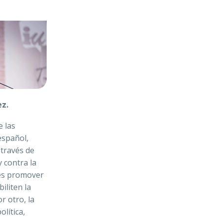
ez.
e las
spañol,
 través de
y contra la
 es promover
iliten la
r otro, la
olítica,