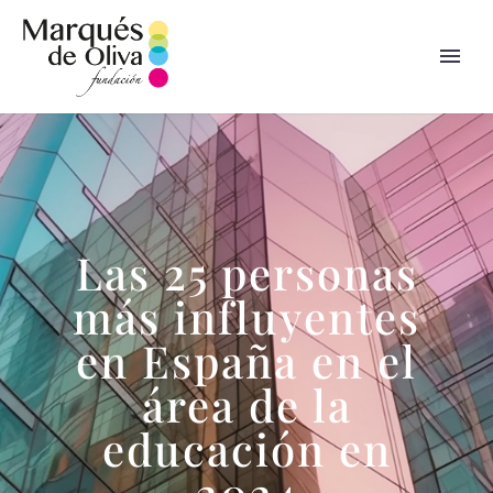
Las 25 personas
más influyentes
en España en el
área de la
educación en
2024